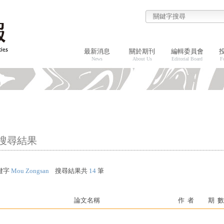
最新消息
關於期刊
編輯委員會
News
About Us
Editorial Board
F
搜尋結果
鍵字
Mou Zongsan
搜尋結果共
14
筆
論文名稱
作 者
期 數