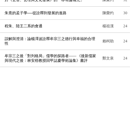
朱熹的孟子學──從詮釋到發展的進路
陳榮灼
30
程朱、陸王二系的會通
楊祖漢
24
誤解與澄清：論楊澤波詮釋牟宗三之德行與幸福的合理
賴柯助
24
性
牟宗三之後「對列格局」儒學的探路者—— 《後新儒家
鄭文泉
24
與現代之後：林安梧教授回甲誌慶學術論集》書評