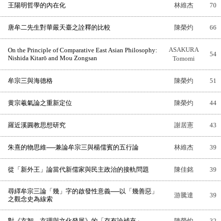
王陽明哲學的內在化
林維杰
70
唐牟二先生對華嚴天臺之詮釋的比較
陳榮灼
66
ASAKURA
On the Principle of Comparative East Asian Philosophy:
54
Nishida Kitarō and Mou Zongsan
Tomomi
牟宗三與海德格
陳榮灼
51
黄宗羲氣論之重新定位
陳榮灼
44
羅近溪圓教思想研究
謝居憲
43
朱熹的物思維──兼論牟宗三與楊儒賓的五行論
林維杰
39
從「新外王」論當代新儒家與民主政治的接軌問題
陳佳銘
39
尋繹牟宗三論「幾」字的啟發性意義──以「幾善惡」
游騰達
39
之觀念史為線索
對《玄智、玄理與文化發展》的「存有論補充」
陳榮灼
32