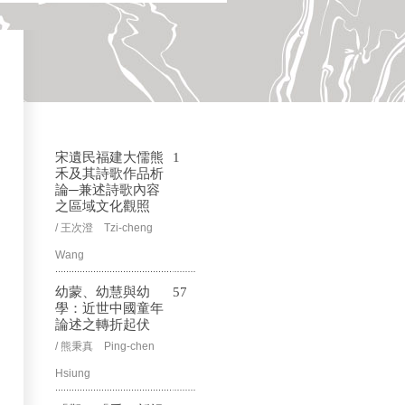
宋遺民福建大儒熊
1
禾及其詩歌作品析
論─兼述詩歌內容
之區域文化觀照
/ 王次澄 Tzi-cheng
Wang
幼蒙、幼慧與幼
57
學：近世中國童年
論述之轉折起伏
/ 熊秉真 Ping-chen
Hsiung