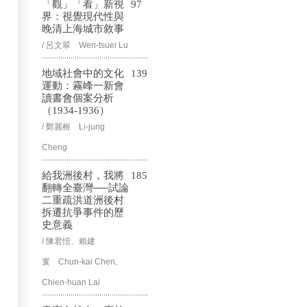
「觀」「看」新視
97
界：視覺現代性與
晚清上海城市敘事
/ 呂文翠 Wen-tsuei Lu
地域社會中的文化
139
運動：霧峰一新會
讀書會個案分析
（1934-1936）
/ 鄭麗榕 Li-jung
Cheng
給我洲後村，我將
185
翻轉全臺灣──試論
二重疏洪道洲後村
拆遷抗爭事件的歷
史意義
/ 陳君愷、賴建
寰 Chun-kai Chen,
Chien-huan Lai