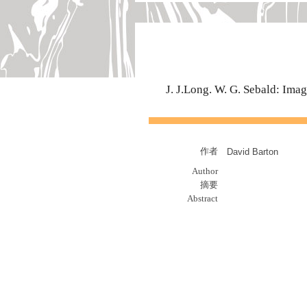
J. J.Long. W. G. Sebald: Ima
作者
David Barton
Author
摘要
Abstract