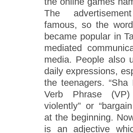
the online games na
The advertisemen
famous, so the wor
became popular in T
mediated communic
media. People also u
daily expressions, esp
the teenagers. “Sha
Verb Phrase (VP)
violently” or “barga
at the beginning. No
is an adjective wh