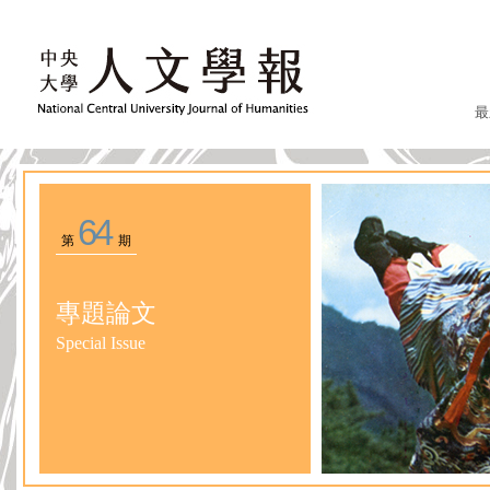
最
64
第
期
專題論文
Special Issue