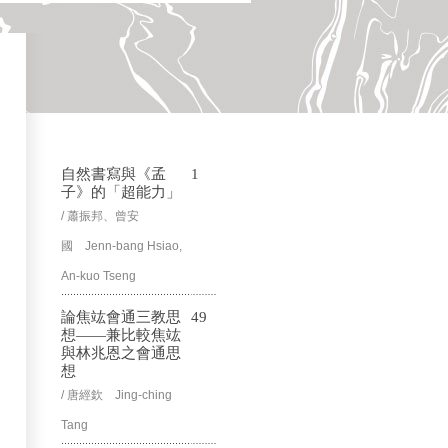
自然書寫與《孟
1
子》的「超能力」
/ 蕭振邦、曾安
國 Jenn-bang Hsiao,
An-kuo Tseng
論焦竑會通三教思
49
想——兼比較焦竑
與林兆恩之會通思
想
/ 唐經欽 Jing-ching
Tang