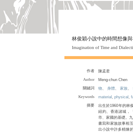
林俊穎小說中的時間想像與
Imagination of Time and Dialect
作者
陳孟君
Author
Meng-chun Chen
關鍵詞
物
、
身體
、
家族
、
Keywords
material
,
physical
,
f
摘要
出生於1960年的
紐約、香港諸城，
市、家國的基礎。九
書寫和家族故事相
出小說中許多精煉