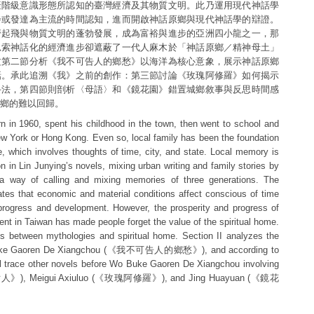
產階級意識形態所認知的臺灣經濟及其物質文明。此乃運用現代神話學
步或發達為主流的時間認知，進而開啟神話原鄉與現代神話學的辯證。
濟起飛與物質文明的蓬勃發展，成為富裕與進步的亞洲四小龍之一，那
思索神話化的經濟進步卻遮蔽了一代人麻木於「神話原鄉／精神母土」
文第二節分析《我不可告人的鄉愁》以海洋為核心意象，展示神話原鄉
話。承此追溯《我》之前的創作：第三節討論《玫瑰阿修羅》如何揭示
手法，第四節則剖析〈母語〉和《鏡花園》錯置城鄉敘事與反思時間感
鄉的難以回歸。
n in 1960, spent his childhood in the town, then went to school and
ew York or Hong Kong. Even so, local family has been the foundation
me, which involves thoughts of time, city, and state. Local memory is
n in Lin Junying’s novels, mixing urban writing and family stories by
 a way of calling and mixing memories of three generations. The
tes that economic and material conditions affect conscious of time
progress and development. However, the prosperity and progress of
t in Taiwan has made people forget the value of the spiritual home.
ics between mythologies and spiritual home. Section II analyzes the
 Buke Gaoren De Xiangchou (《我不可告人的鄉愁》), and according to
ill trace other novels before Wo Buke Gaoren De Xiangchou involving
人》), Meigui Axiuluo (《玫瑰阿修羅》), and Jing Huayuan (《鏡花