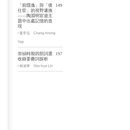
「前隱逸」與「後
149
仕宦」的視野遞換
——陶淵明宦遊主
題中出處記憶的造
現
/ 葉常泓 Chang-hoong
Yap
崇禎時期四部詞選
197
收錄姜夔詞探析
/ 林淑華 Shu-hua Lin