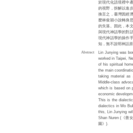
於現代化語境裡中
的視野，拆解以進
換言之，臺灣因經
麼林俊穎小說轉身
的失落。因此，本
與現代神話學的對
現代神話學的操作
知，無不說明神話原
Abstract
Lin Junying was bor
worked in Taipei, N
of his spiritual ho
the main coordinatio
taking material as
Middle-class advoca
which is based on 
economic developmen
This is the dialect
dialectics in Wo
this, Lin Junying w
Shan Nuren (《善女
園》).