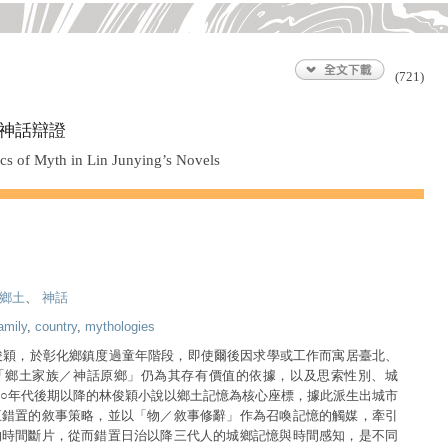
(721)
神話辯證
ics of Myth in Lin Junying’s Novels
鄉土
、
神話
amily
,
country
,
mythologies
林俊穎，於彰化鄉鎮度過童年階段，即使爾後因求學或工作而寓居臺北、
「鄉土家族／神話原鄉」仍為其存有價值的依據，以及思索性別、城
○年代後期以降的林俊穎小說以鄉土記憶為核心座標，據此派生出城市
互錯置的敘事策略，並以「物／敘事修辭」作為召喚記憶的觸媒，牽引
的時間斷片，從而錯置日治以降三代人的城鄉記憶與時間感知，是不同