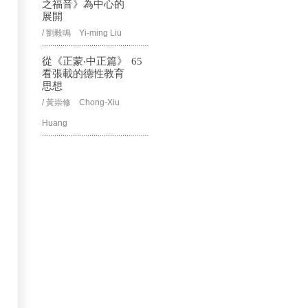
之福音》為中心的
展開
/ 劉毅鳴 Yi-ming Liu
從《正蒙‧中正篇》
65
看張載的德性教育
思想
/ 黃崇修 Chong-Xiu
Huang