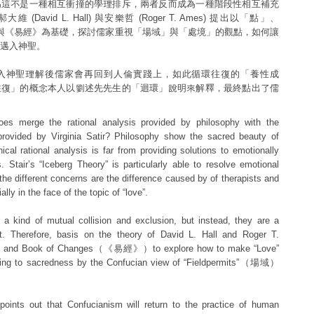
為這不是一種相互衝撞的學理排斥，兩者反而成為一種階段性相互補充
(David L. Hall) 與安樂哲 (Roger T. Ames) 提出以「點」、
field) 與《易經》為基礎，探討儒家重視「場域」與「處境」的觀點，如何讓
邁入神聖。
入神聖理解後儒家會再回到人倫實踐上，如此循環往復的「養性成
往復」的概念本人以劉述先先生的「迴環」說明來解釋，最終點出了儒
es merge the rational analysis provided by philosophy with the
 provided by Virginia Satir? Philosophy show the sacred beauty of
hical rational analysis is far from providing solutions to emotionally
s. Stair’s “Iceberg Theory” is particularly able to resolve emotional
the different concerns are the difference caused by of therapists and
lly in the face of the topic of “love”.
is a kind of mutual collision and exclusion, but instead, they are a
. Therefore, basis on the theory of David L. Hall and Roger T.
ld” and Book of Changes（《易經》）to explore how to make “Love”
ling to sacredness by the Confucian view of “Fieldpermits”（場域）
le points out that Confucianism will return to the practice of human