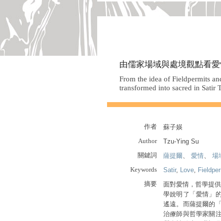
由儒家場域與處境觀點看愛
From the idea of Fieldpermits a
transformed into sacred in Satir
作者
蘇子媖
Author
Tzu-Ying Su
關鍵詞
薩提爾
、
愛情
、
場
Keywords
Satir
,
Love
,
Fieldpe
摘要
面對愛情，哲學提供的理
學說明了「愛情」
遙遠。而薩提爾的
治療師與哲學家關