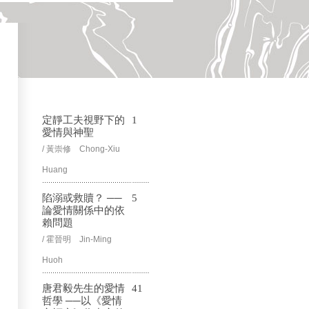
定靜工夫視野下的
1
愛情與神聖
/ 黃崇修 Chong-Xiu
Huang
陷溺或救贖？ ──
5
論愛情關係中的依
賴問題
/ 霍晉明 Jin-Ming
Huoh
唐君毅先生的愛情
41
哲學 ──以《愛情