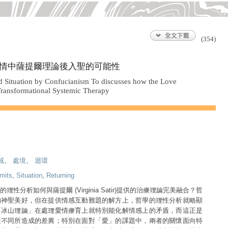
(354)
情中薩提爾理論後入聖的可能性
nd Situation by Confucianism To discusses how the Love
 Transformational Systemic Therapy
域
、
處境
、
迴環
rmits
,
Situation
,
Returning
性分析如何與薩提爾 (Virginia Satir)提供的治療理論完美融合？哲
的神聖美好，但在提供情感互動難題的解方上，哲學的理性分析就略顯
「冰山理論」在處理愛情療育上就特別能化解情感上的矛盾，而這正是
注不同所造成的差異；特別在面對「愛」的課題中，兩者的關懷面向特