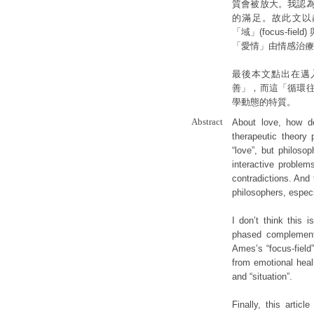
質會被放大。我認
的滿足。故此文以郝大維 
「域」(focus-
「愛情」由情感治療
最後本文點出在邁
善」，而這「循環
學動態的特質。
Abstract
About love, how do
therapeutic theory
“love”, but philosop
interactive problem
contradictions. And 
philosophers, especia
I don’t think this 
phased complement
Ames’s “focus-fie
from emotional hea
and “situation”.
Finally, this artic