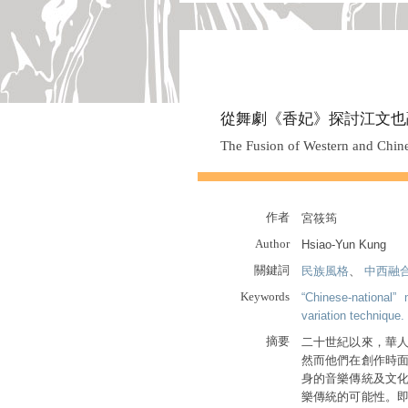
從舞劇《香妃》探討江文也
The Fusion of Western and Chin
作者
宮筱筠
Author
Hsiao-Yun Kung
關鍵詞
民族風格
、
中西融
Keywords
“Chinese-national” 
variation technique.
摘要
二十世紀以來，華人
然而他們在創作時面
身的音樂傳統及文化
樂傳統的可能性。即