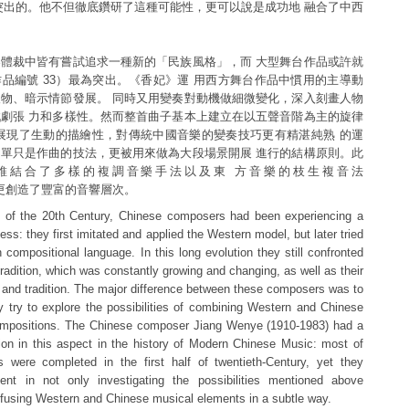
突出的。他不但徹底鑽研了這種可能性，更可以說是成功地 融合了中西
體裁中皆有嘗試追求一種新的「民族風格」，而 大型舞台作品或許就
品編號 33）最為突出。《香妃》運 用西方舞台作品中慣用的主導動
物、暗示情節發展。 同時又用變奏對動機做細微變化，深入刻畫人物
劇張 力和多樣性。然而整首曲子基本上建立在以五聲音階為主的旋律
展現了生動的描繪性，對傳統中國音樂的變奏技巧更有精湛純熟 的運
單只是作曲的技法，更被用來做為大段場景開展 進行的結構原則。此
維結合了多樣的複調音樂手法以及東 方音樂的枝生複音法
y），更創造了豐富的音響層次。
g of the 20th Century, Chinese composers had been experiencing a
cess: they first imitated and applied the Western model, but later tried
 compositional language. In this long evolution they still confronted
radition, which was constantly growing and changing, as well as their
 and tradition. The major difference between these composers was to
y try to explore the possibilities of combining Western and Chinese
 compositions. The Chinese composer Jiang Wenye (1910-1983) had a
ution in this aspect in the history of Modern Chinese Music: most of
s were completed in the first half of twentieth-Century, yet they
ent in not only investigating the possibilities mentioned above
o fusing Western and Chinese musical elements in a subtle way.