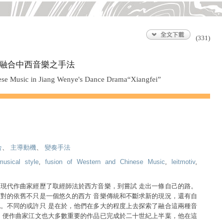
(331)
融合中西音樂之手法
ese Music in Jiang Wenye's Dance Drama“Xiangfei”
合
、
主導動機
、
變奏手法
musical style
,
fusion of Western and Chinese Music
,
leitmotiv
,
現代作曲家經歷了取經師法於西方音樂，到嘗試 走出一條自己的路。
對的依舊不只是一個悠久的西方 音樂傳統和不斷求新的現況，還有自
。不同的或許只 是在於，他們在多大的程度上去探索了融合這兩種音
 便作曲家江文也大多數重要的作品已完成於二十世紀上半葉，他在這