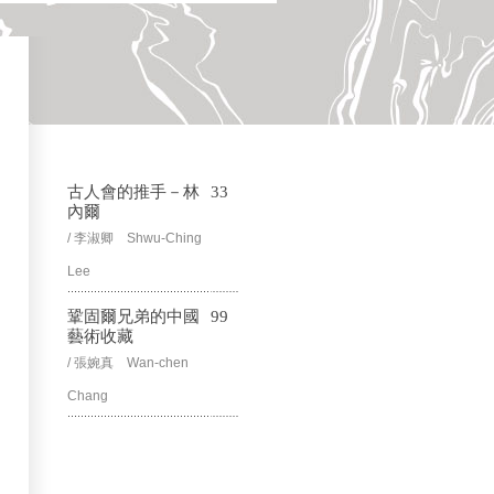
古人會的推手－林
33
內爾
/ 李淑卿 Shwu-Ching
Lee
鞏固爾兄弟的中國
99
藝術收藏
/ 張婉真 Wan-chen
Chang