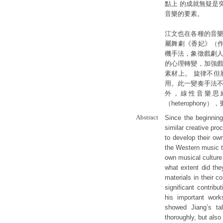
點上 的成就無疑是
音樂的要素。
江文也在各種的音樂
屬舞劇《香妃》（作
機手法，象徵戲劇人
的心理轉變，加強戲
素材上。 旋律不但
用。此一變奏手法不
外，線性音樂思
（heterophon
Abstract
Since the beginnin
similar creative pro
to develop their own
the Western music t
own musical culture
what extent did the
materials in their
significant contrib
his important work
showed Jiang’s tal
thoroughly, but als