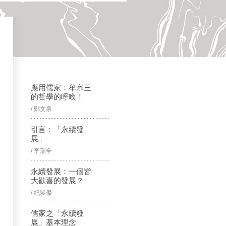
應用儒家：牟宗三
的哲學的呼喚！
/ 鄭文泉
引言：「永續發
展」
/ 李瑞全
永續發展：一個皆
大歡喜的發展？
/ 紀駿傑
儒家之「永續發
展」基本理念