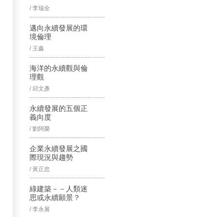
/ 李瑞全
邁向永續發展的環
境倫理
/ 王鑫
海洋的永續觀與倫
理觀
/ 邱文彥
永續發展的五個正
義向度
/ 劉阿榮
企業永續發展之國
際現況與趨勢
/ 黃正忠
綠建築－－人類迷
思或永續願景？
/ 李永展