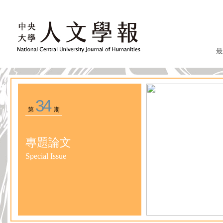
最
34
第
期
專題論文
Special Issue