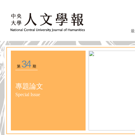
最
34
第
期
專題論文
Special Issue