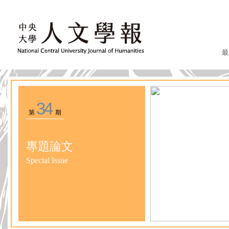
最
34
第
期
專題論文
Special Issue