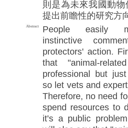
則是為未來我國動物
提出前瞻性的研究方
Abstract
People easily m
instinctive comme
protectors' action. Fi
that "animal-rela
professional but jus
so let vets and experts
Therefore, no need f
spend resources to de
it's a public proble