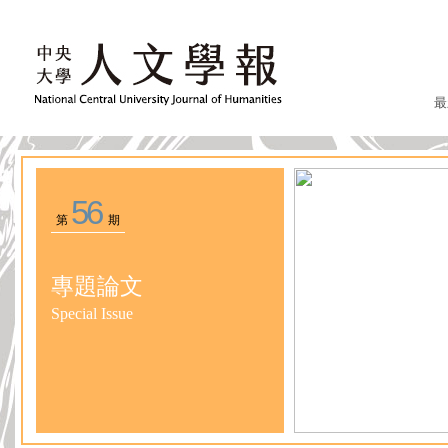
最
56
第
期
專題論文
Special Issue