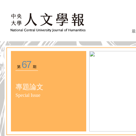
最
67
第
期
專題論文
Special Issue