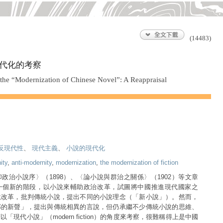
(14483)
代化的考察
the “Modernization of Chinese Novel”: A Reappraisal
反現代性
、
現代主義
、
小說的現代化
ity
,
anti-modernity
,
modernization
,
the modernization of fiction
政治小說序〉（1898）、〈論小說與群治之關係〉（1902）等文章
一個新的階段，以小說來輔助政治改革，試圖將中國推進現代國家之
說改革，批判傳統小說，提出不同的小說理念（「新小說」）。然而，
邦的新聲」，提出與傳統相異的言說，但仍承繼不少傳統小說的思維、
「現代小說」（modern fiction）的角度來考察，很難稱得上是中國