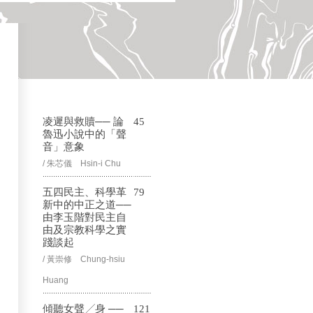
凌遲與救贖── 論
45
魯迅小說中的「聲
音」意象
/ 朱芯儀 Hsin-i Chu
五四民主、科學革
79
新中的中正之道──
由李玉階對民主自
由及宗教科學之實
踐談起
/ 黃崇修 Chung-hsiu
Huang
傾聽女聲╱身 ──
121