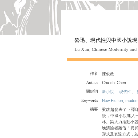
魯迅、現代性與中國小說現
Lu Xun, Chinese Modernity and 
作者
陳俊啟
Author
Chu-chi Chen
關鍵詞
新小說
、
現代性
、
Keywords
New Fiction
,
modern
摘要
梁啟超發表了〈譯印
後，中國小說進入
林。梁大力推動小
晚清論者雖借「異
形式及表達方式，若以