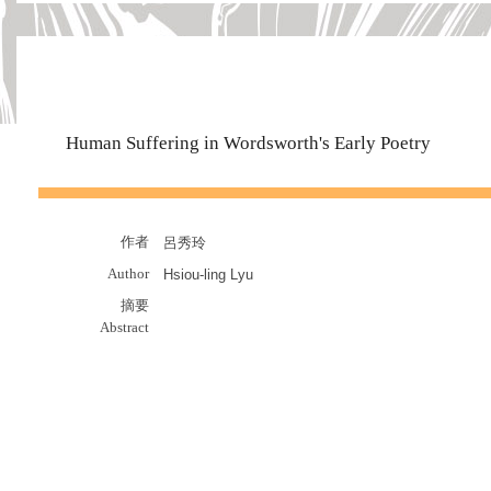
Human Suffering in Wordsworth's Early Poetry
作者
呂秀玲
Author
Hsiou-ling Lyu
摘要
Abstract