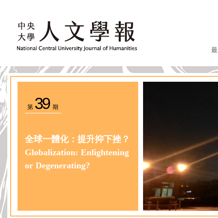
最
39
第
期
全球一體化：提升抑下挫？
Globalization: Enlightening
or Degenerating?