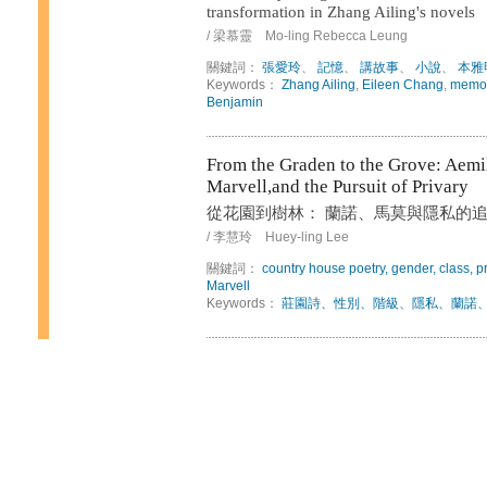
transformation in Zhang Ailing's novels
/ 梁慕靈 Mo-ling Rebecca Leung
關鍵詞：
張愛玲
、
記憶
、
講故事
、
小說
、
本雅
Keywords：
Zhang Ailing
,
Eileen Chang
,
memo
Benjamin
From the Graden to the Grove: Aem
Marvell,and the Pursuit of Privary
從花園到樹林： 蘭諾、馬莫與隱私的
/ 李慧玲 Huey-ling Lee
關鍵詞：
country house poetry, gender, class, 
Marvell
Keywords：
莊園詩、性別、階級、隱私、蘭諾