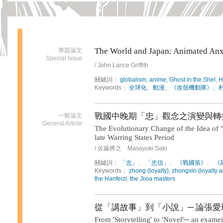
The World and Japan: Animated Anxi
專題論文
Special Issue
/ John Lance Griffith
關鍵詞：
globalism, anime, Ghost in the Shel,
Keywords：
全球化、動漫、《攻殼機動隊》、村上春樹
戰國中晚期「忠」觀念之演變與轉
一般論文
General Article
The Evolutionary Change of the Idea of "
late Warring States Period
/ 佐藤將之 Masayuki Sato
關鍵詞：
「忠」
、
「忠信」
、
《戰國策》
、
《
Keywords：
zhong (loyalty)
,
zhongxin (loyalty a
the Hanfeizi
,
the Jixia masters
從「講故事」到「小說」─ 論張
From 'Storytelling' to 'Novel'─ an exam