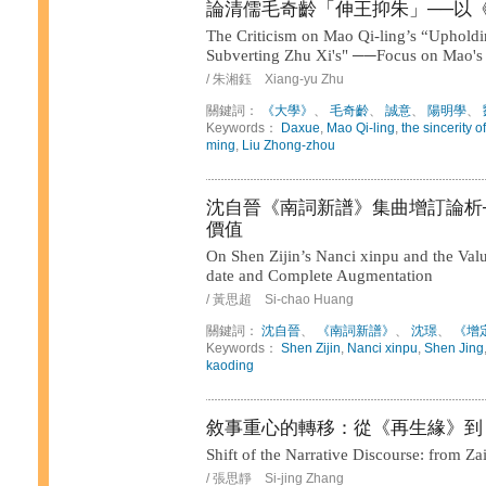
論清儒毛奇齡「伸王抑朱」──以
The Criticism on Mao Qi-ling’s “Upholdi
Subverting Zhu Xi's" ──Focus on Mao's
/ 朱湘鈺 Xiang-yu Zhu
關鍵詞：
《大學》
、
毛奇齡
、
誠意
、
陽明學
、
Keywords：
Daxue
,
Mao Qi-ling
,
the sincerity of
ming
,
Liu Zhong-zhou
沈自晉《南詞新譜》集曲增訂論析
價值
On Shen Zijin’s Nanci xinpu and the Valu
date and Complete Augmentation
/ 黃思超 Si-chao Huang
關鍵詞：
沈自晉
、
《南詞新譜》
、
沈璟
、
《增
Keywords：
Shen Zijin
,
Nanci xinpu
,
Shen Jing
kaoding
敘事重心的轉移：從《再生緣》到
Shift of the Narrative Discourse: from Z
/ 張思靜 Si-jing Zhang