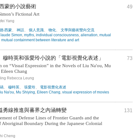
‧西蒙的小說藝術
49
imon’s Fictional Art
ei Yang
德‧西蒙
、
神話
、
個人意識
、
物化
、
文學與藝術雙向交流
laude Simon
,
myths
,
individual consciousness
,
alienation
,
mutual
nd mutual containment between literature and art
、穆時英和張愛玲小說的「電影視覺化表述」
73
n on “Visual Expression” in the Novels of Liu Na'ou, Mu
 Eileen Chang
ng Rebecca Leung
鷗
、
穆時英
、
張愛玲
、
電影視覺化表述
iu Na'ou
,
Mu Shiying
,
Eileen Chang
,
visual expression of movies
隘勇線推進與蕃界之內涵轉變
131
ment of Defense Lines of Frontier Guards and the
of Aboriginal Boundary During the Japanese Colonial
i Cheng