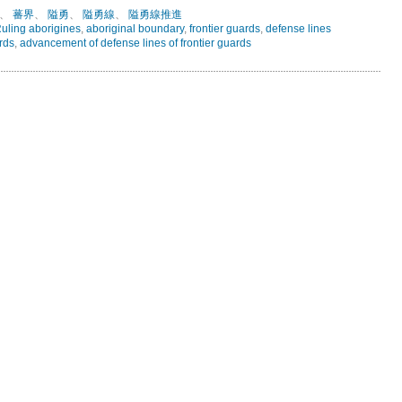
、
蕃界
、
隘勇
、
隘勇線
、
隘勇線推進
uling aborigines
,
aboriginal boundary
,
frontier guards
,
defense lines
ards
,
advancement of defense lines of frontier guards