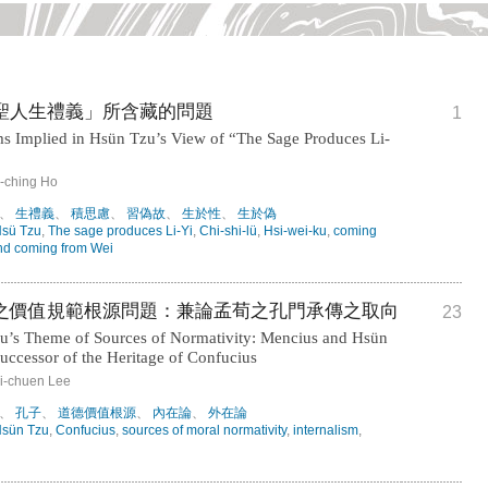
聖人生禮義」所含藏的問題
1
s Implied in Hsün Tzu’s View of “The Sage Produces Li-
ching Ho
、
生禮義
、
積思慮
、
習偽故
、
生於性
、
生於偽
sü Tzu
,
The sage produces Li-Yi
,
Chi-shi-lü
,
Hsi-wei-ku
,
coming
nd coming from Wei
之價值規範根源問題：兼論孟荀之孔門承傳之取向
23
’s Theme of Sources of Normativity: Mencius and Hsün
Successor of the Heritage of Confucius
-chuen Lee
、
孔子
、
道德價值根源
、
內在論
、
外在論
sün Tzu
,
Confucius
,
sources of moral normativity
,
internalism
,