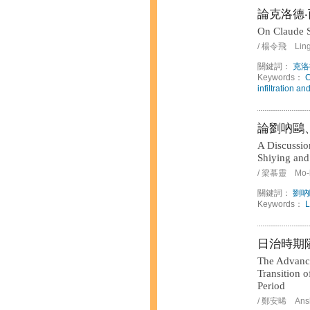
論克洛德
On Claude S
/ 楊令飛 Lingf
關鍵詞：
克洛
Keywords：
C
infiltration a
論劉吶鷗
A Discussio
Shiying and
/ 梁慕靈 Mo-li
關鍵詞：
劉吶
Keywords：
L
日治時期
The Advance
Transition 
Period
/ 鄭安晞 Ansh