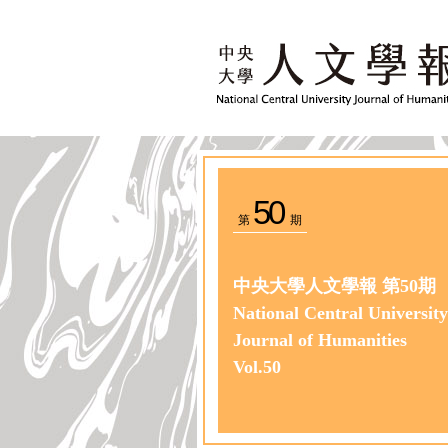
50
第
期
中央大學人文學報 第50期
National Central University
Journal of Humanities
Vol.50