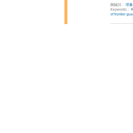
關鍵詞：
理蕃
Keywords：
R
of frontier gu