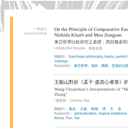
On the Principle of Comparative Eas
一般論文
General Article
Nishida Kitarō and Mou Zongsan
東亞哲學比較研究之基礎：西田幾多郎
/ ASAKURA Tomomi 朝倉友海
關鍵詞：
East Asian philosophy, basho, perfect 
ontology
Keywords：
東亞哲學、場所、圓教、意識的活
王船山對於《孟子·盡其心者章》
Wang Chuanshan’s Interpretations of “Me
Zhang”
/ 蔡家和 Chia-he Tsai
關鍵詞：
氣化
、
太虛
、
格物
、
理
、
天
、
道
Keywords：
spiritualization
,
original emptiness
theory
,
Tien
,
Tao