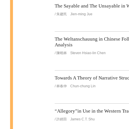
The Sayable and The Unsayable in Wi
/ 朱建民 Jien-ming Jue
The Weltanschauung in Chinese Folk
Analysis
/ 陳曉林 Steven Hsiao-lin Chen
Towards A Theory of Narrative Stru
/ 林春仲 Chun-chung Lin
“Allegory”in Use in the Western Tra
/ 許經田 James C.T. Shu