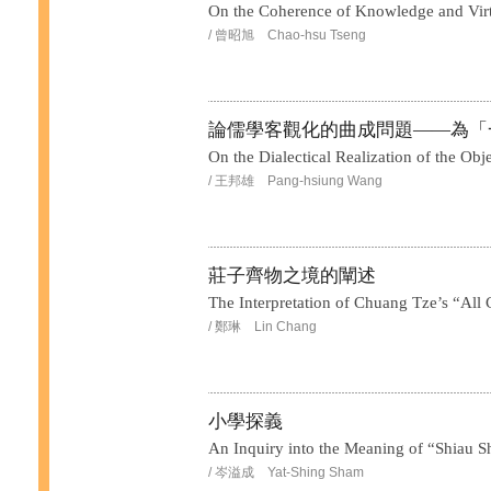
On the Coherence of Knowledge and Vir
/ 曾昭旭 Chao-hsu Tseng
論儒學客觀化的曲成問題——為「
On the Dialectical Realization of the Obj
/ 王邦雄 Pang-hsiung Wang
莊子齊物之境的闡述
The Interpretation of Chuang Tze’s “All 
/ 鄭琳 Lin Chang
小學探義
An Inquiry into the Meaning of “Shiau S
/ 岑溢成 Yat-Shing Sham