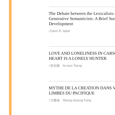
The Debate between the Lexicalists-I
Generative Semanticists: A Brief Su
Development
/ Dann R. Isbell
LOVE AND LONELINESS IN CAR
HEART IS A LONELY HUNTER
/ 曾安國 An-kuo Tseng
MYTHE DE LA CREATION DANS 
LIMBES DU PACIFIQUE
/ 方勝雄 Sheng-shyong Fang