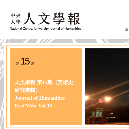
最
15
第
期
人文學報 第15期（美術史
研究專輯）
Journal of Humanities
East/West Vol.15