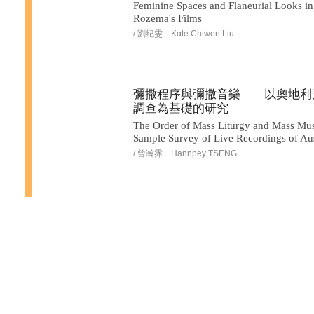
Feminine Spaces and Flaneurial Looks in 
Rozema's Films
/ 劉紀雯 Kαte Chiwen Liu
彌撒程序與彌撒音樂——以奧地利
調查為基礎的研究
The Order of Mass Liturgy and Mass Mu
Sample Survey of Live Recordings of Aus
/ 曾瀚霈 Hannpey TSENG