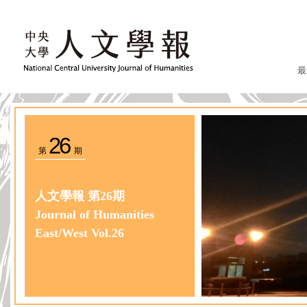
最
26
第
期
人文學報 第26期
Journal of Humanities
East/West Vol.26