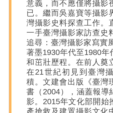
意義，而不應僅將攝影
已。繼而吳嘉寶等攝影
灣攝影史料探查工作。
一手臺灣攝影家訪查史
追尋：臺灣攝影家寫實風
著墨1930年代至198
和茁壯歷程。在前人奠
在21世紀初見到臺灣
積。文建會出版《臺灣
書（2004），涵蓋報
影。2015年文化部開
產搶救及建置攝影文化