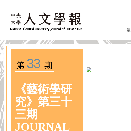
最
33
第
期
《藝術學研
究》第三十
三期
JOURNAL