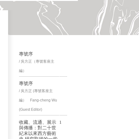
專號序
/ 吳方正（專號客座主
編）
專號序
/ 吳方正 (專號客座主
編） Fang-cheng Wu
(Guest Editor)
收藏、流通、展示
1
與傳播：對二十世
紀末以來西方藝術