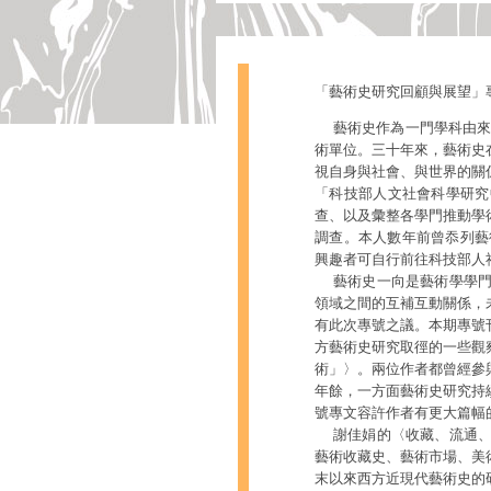
「藝術史研究回顧與展望」
藝術史作為一門學科由來已
術單位。三十年來，藝術史
視自身與社會、與世界的關
「科技部人文社會科學研究
查、以及彙整各學門推動學
調查。本人數年前曾忝列藝
興趣者可自行前往科技部人
藝術史一向是藝術學學門
領域之間的互補互動關係，
有此次專號之議。本期專號
方藝術史研究取徑的一些觀
術」〉。兩位作者都曾經參
年餘，一方面藝術史研究持
號專文容許作者有更大篇幅
謝佳娟的〈收藏、流通、
藝術收藏史、藝術市場、美
末以來西方近現代藝術史的