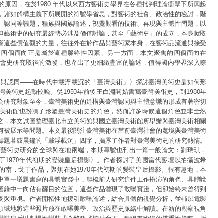
的原因，在於1980 年代以來西方藝術史學界在各種批判理論衝擊下所興起
，諸如解構主義下所展開的符號學省思，對藝術的社會、政治性的檢討，階
、認同等議題，種族與國族論述，視覺觀看的技術、再現與主體性問題，以
但藝術史的研究最終勢必涉及價值討論，甚至「藝術史」的成立，本身就取
響這些價值觀的力量，往往外在於作品與藝術家本身，在藝術品流通與接受
的四個面向正是屬於這種脈絡性因素。另一方面，本文聚焦的四個面向在
及社會史研究取徑的激發，也產出了更細緻豐富的論述，值得國內學界深入暸
與認同——在時代中載浮載沉的「臺灣美術」〉探討臺灣美術史是如何形
美術史起動較晚。從1950年前後王白淵開始書寫臺灣美術史，到1980年
為研究對象至今，臺灣美術史的建構與臺灣認同與主體意識的形成有著密切
設的美術館也扮演了形塑臺灣美術史的角色，然而許多時候這個角色並非全然
之，本文試圖整理臺北市立美術館與國立臺灣美術館所舉辦與臺灣美術相關
何被展示等問題。本文最後關注臺灣美術在當前臺灣社會的處境與臺灣美術
標題暮鼓晨鐘的「載浮載沉」四字，揭露了作者對臺灣美術史的研究熱情。
藝術史研究的全球與在地兩端，本期專號也刊出一篇一般論文：劉瑞琪，
丁1970年代初期的變裝皇后攝影〉。作者探討了美國當代藝壇以拍攝波希
的南．戈丁作品，聚焦在她1970年代初期的變裝皇后攝影。很有趣地，本
史單一議題書寫的具體實踐中，爬梳前人研究這件工作扮演的角色。具體說
圖錄中一向佔有醒目的位置，這些作品體現了敢曝實踐，但卻始終未曾得到
受與重視。作者開拓性地援引敢曝論述，結合具體的視覺分析，並輔以電影
領域地將這些照片放在敢曝美學、政治與歷史脈絡中解讀。在新的觀察視角