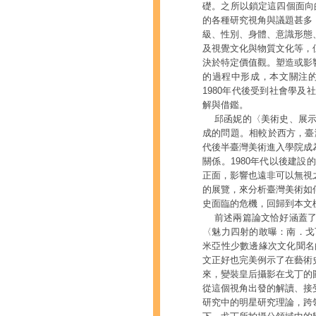
礎。之所以鎖定這四個面向
的各種研究視角與議題甚多
級、性別、身體、意識形態
及視覺文化與物質文化等，
決於特定價值觀。塑造或影
的過程中形成，本文關注
1980年代後受到社會學
解與借鑑。
邱函妮的〈美術史、展示
成的問題。相較於西方，臺灣
代後半臺灣美術進入學院成
關係。1980年代以後建
正面，影響也遠非可以無視
的展覽，來分析臺灣美術如
史面臨的危機，回歸到本文
前述兩篇論文恰好涵蓋了
〈魅力四射的敢曝：南．戈
米亞性少數邊緣次文化聞名
文正好也完美例示了在藝術
來，變裝皇后攝影在戈丁的
從這個視角出發的解讀、接
研究中的明星研究理論，跨