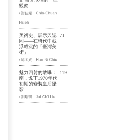
史 研究取徑的一些
觀察
/ 謝佳娟 Chia-Chuan
Hsieh
美術史、展示與認
71
同——在時代中載
浮載沉的「臺灣美
術」
/ 邱函妮 Han-Ni Chiu
魅力四射的敢曝：
119
南．戈丁1970年代
初期的變裝皇后攝
影
/ 劉瑞琪 Jui-Ch’i Liu