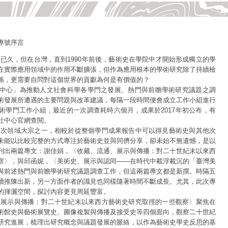
專號序言
久，但在台灣，直到1990年前後，藝術史在學院中才開始形成獨立的學
在實際應用領域中的作用不斷擴張，但作為應用根本的學術研究除了持續檢
係，更需要自問對這個世界的貢獻為何是有價值的？
中心」為推動人文社會科學各學門之發展、熱門與前瞻學術研究議題之調
術發展所遭遇的主要問題與改革建議，每隔一段時間便會成立工作小組進行
術學門工作小組，最近的一次調查耗時六個月，成果於2017年初公布，有
社中心官網查閱。
次領域大宗之一，相較於從整個學門成果報告中可以得見藝術史與其他次
未能以比較完整的方式專注於藝術史並與同儕分享，卻未始不無遺憾，是以
刊出兩篇專文：謝佳娟，〈收藏、流通、展示與傳播：對二十世紀末以來西
察〉，與邱函妮，〈美術史、展示與認同——在時代中載浮載沉的「臺灣美
與前述熱門與前瞻學術研究議題調查工作，但這兩篇專文都是新撰。時隔五
續推陳出新，另一方面作者的識見也同樣隨著時間不斷成長。尤其，此次專
的揮灑空間，探討內容更見周延豐富。
展示與傳播：對二十世紀末以來西方藝術史研究取徑的一些觀察〉聚焦在
術館史與藝術展覽史、圖像複製與傳播及接受史等四個面向，觀察二十世紀
研究進展，梳理出研究概念與議題發展的脈絡，以作為藝術史學史反思的基