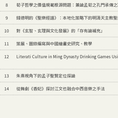
8
荀子哲學之價值規範根源問題：兼論孟荀之孔門承傳之
9
錢德明的《聖樂經譜》：本地化策略下的明清天主教聖
10
對《玄智、玄理與文化發展》的「存有論補充」
11
策展、圖錄編寫與中國繪畫史研究、教學
12
Literati Culture in Ming Dynasty Drinking Games Us
13
朱熹視角下的孟子聖賢定位探論
14
從舞劇《香妃》探討江文也融合中西音樂之手法