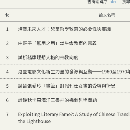
查詢關鍵字
talent
搜尋
No.
論文名稱
1
培養未來人才：兒童哲學教育的必要性與實踐
2
由莊子「無用之用」談生命教育的意義
3
試析嵇康理想人格的宗教向度
4
港臺電影文化新生力量的發源與互動──1960至1970
5
試論張愛玲「畫筆」對報刊仕女畫的受容與衍異
6
論瑞秋卡森海洋三書裡的幾個哲學問題
7
Exploiting Literary Fame?: A Study of Chinese Trans
the Lighthouse