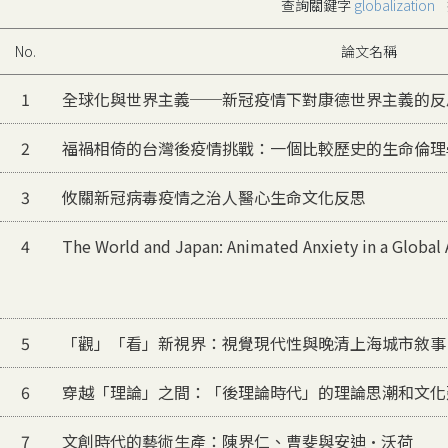
查詢關鍵字
globalization
No.
論文名稱
1
全球化與世界主義──新冠疫情下對康德世界主義的反
2
福禍相倚的台灣後疫情挑戰：一個比較歷史的生命倫理
3
攸關新冠病毒疫情之治人醫心生命文化反思
4
The World and Japan: Animated Anxiety in a Global
5
「觀」「看」新視界：視覺現代性與晚清上海城市敘事
6
穿越「理論」之間：「後理論時代」的理論思潮和文化
7
文創時代的藝術生產：陳界仁、曹斐與安迪·沃荷