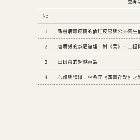
查詢
No.
1
新冠病毒疫情的倫理反思與公共衛生
2
唐君毅的感通論述：對《易》、二程
3
田艮齋的超越意識
4
心體與證道：林希元《四書存疑》之