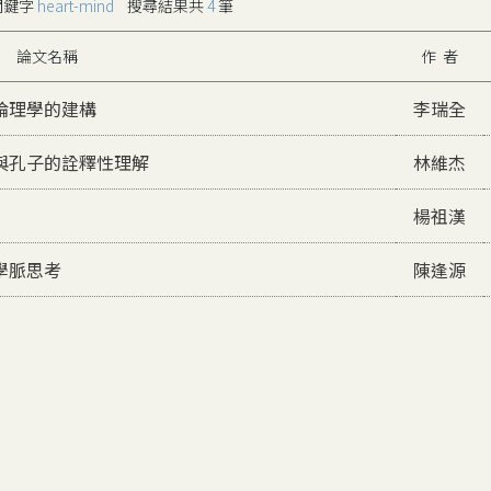
關鍵字
heart-mind
搜尋結果共
4
筆
論文名稱
作 者
倫理學的建構
李瑞全
與孔子的詮釋性理解
林維杰
楊祖漢
學脈思考
陳逢源