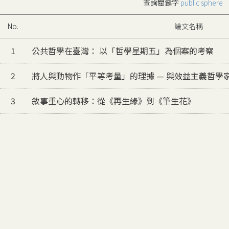
查詢關鍵字
public sphere
No.
論文名稱
1
公共哲學在臺灣： 以「哲學星期五」為個案的考察
2
將人與動物作「平等考量」的理據 — 與效益主義哲學家Pet
3
敘事重心的轉移：從《再生緣》到《筆生花》