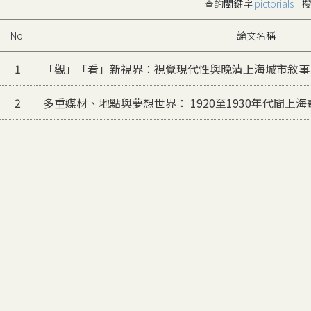
查詢關鍵字
pictorials
搜
No.
論文名稱
1
「觀」「看」新視界：視覺現代性與晚清上海城市敘事
2
多重媒材、地點與夢想世界： 1920至1930年代間上