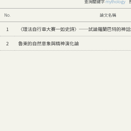
查詢關鍵字
mythology
搜
No.
論文名稱
1
〈環法自行車大賽一如史詩〉──試論羅蘭巴特的神話
2
魯東的自然意象與精神演化論