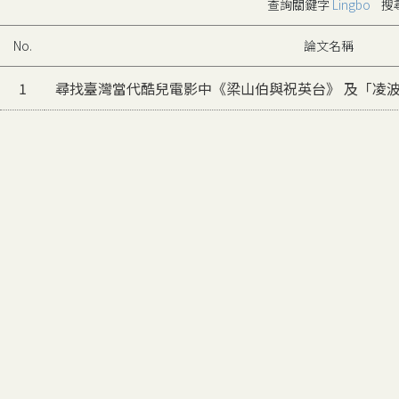
查詢關鍵字
Lingbo
搜
No.
論文名稱
1
尋找臺灣當代酷兒電影中《梁山伯與祝英台》 及「凌