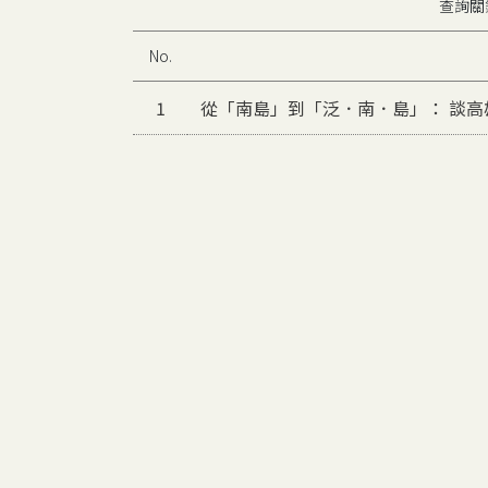
查詢關
No.
1
從「南島」到「泛．南．島」： 談