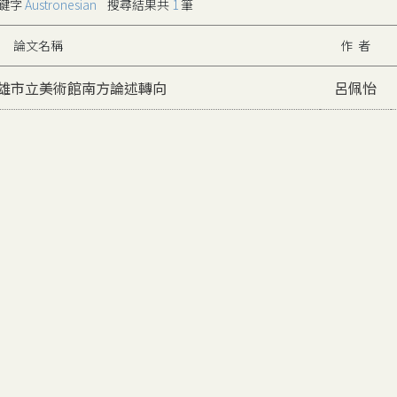
鍵字
Austronesian
搜尋結果共
1
筆
論文名稱
作 者
高雄市立美術館南方論述轉向
呂佩怡