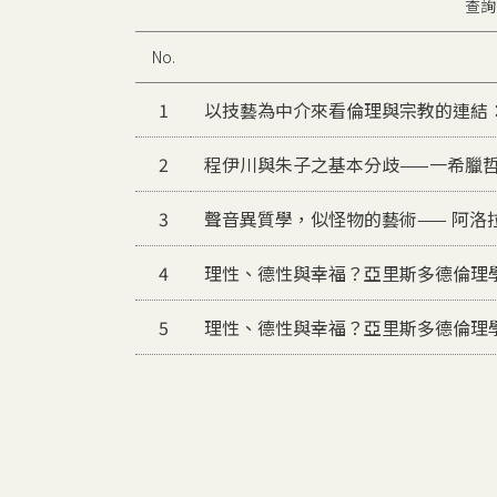
查詢
No.
1
以技藝為中介來看倫理與宗教的連結
2
程伊川與朱子之基本分歧——一希臘
3
聲音異質學，似怪物的藝術—— 阿洛
4
理性、德性與幸福？亞里斯多德倫理
5
理性、德性與幸福？亞里斯多德倫理