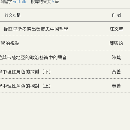
關鍵字
Aristotle
搜尋結果共
5
筆
論文名稱
作 者
： 從亞里斯多德出發反思中國哲學
汪文聖
哲學的視點
陳榮灼
拉與卡蕯地亞的政治藝術中的聲音
陳蕉
學中理性角色的探討（下）
黃藿
學中理性角色的探討（上）
黃藿