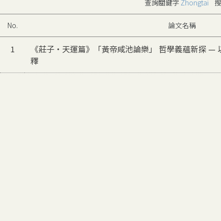
查詢關鍵字
Zhongtai
搜
No.
論文名稱
1
《莊子‧天運篇》「黃帝咸池論樂」 哲學義蘊新探 — 
釋