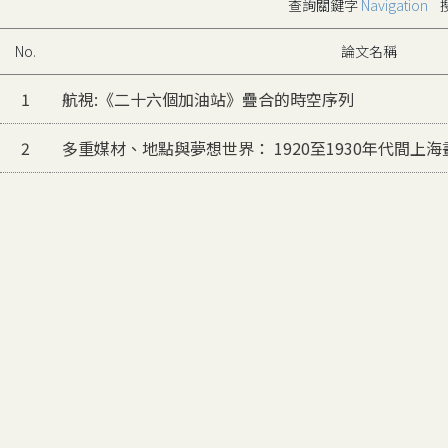
查詢關鍵字
Navigation
搜
No.
論文名稱
1
航視:《二十六個加油站》疊合的時空序列
2
多重媒材、地點與夢想世界： 1920至1930年代間上