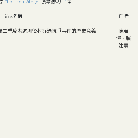
字
Chou-hou-Village
搜尋結果共
1
筆
論文名稱
作 者
論二重疏洪道洲後村拆遷抗爭事件的歷史意義
陳君
愷、賴
建寰