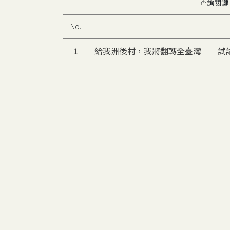
查詢關鍵
No.
1
給我洲後村，我將翻轉全臺灣──試