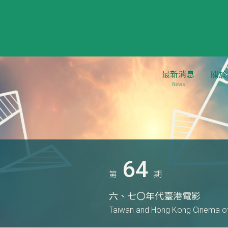
最新消息
關於
News
Abou
64
第
期
六、七〇年代臺港電影
Taiwan and Hong Kong Cinema of