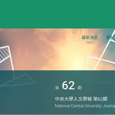
最新消息
關於
News
Abou
62
第
期
中央大學人文學報 第62期
National Central University Journ