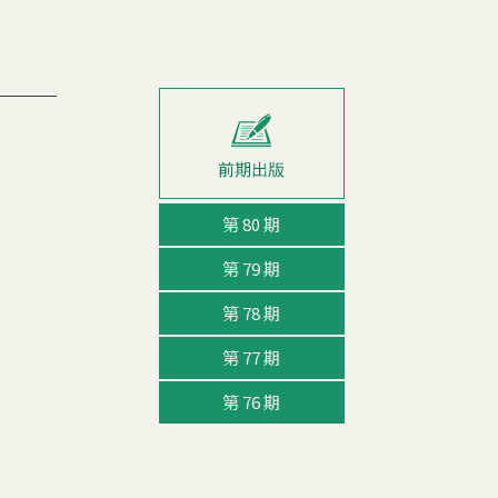
第 80 期
第 79 期
第 78 期
第 77 期
第 76 期