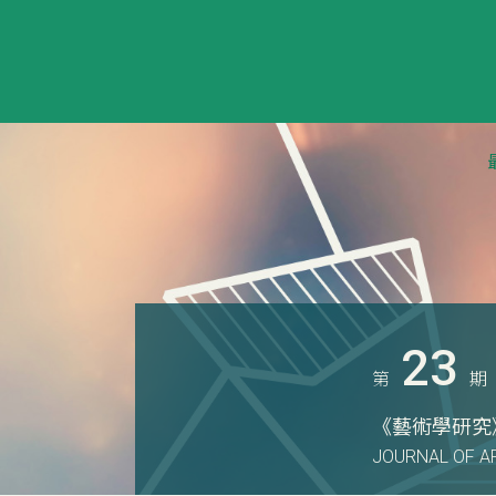
23
第
期
《藝術學研究
JOURNAL OF AR