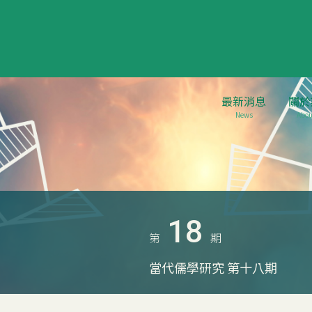
最新消息
關於
News
Abou
18
第
期
當代儒學研究 第十八期