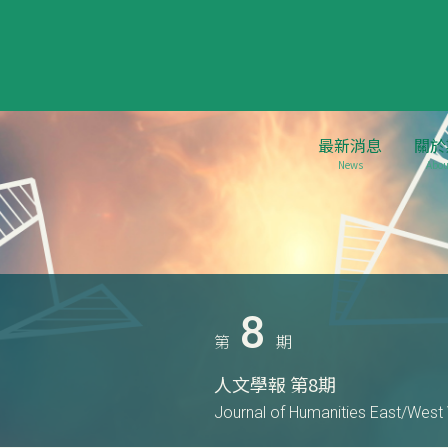
最新消息
關於
News
Abou
8
第
期
人文學報 第8期
Journal of Humanities East/West 