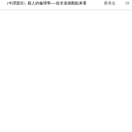
（中譯題目）殺人的倫理學──從非道德觀點來看
蔡承志
59