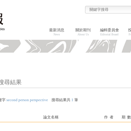
最新消息
關於期刊
編輯委員會
News
About Us
Editorial Board
F
搜尋結果
鍵字
second person perspective
搜尋結果共
1
筆
論文名稱
作 者
期 數