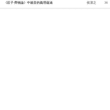
《莊子‧齊物論》中籟音的義理蘊涵
侯潔之
36