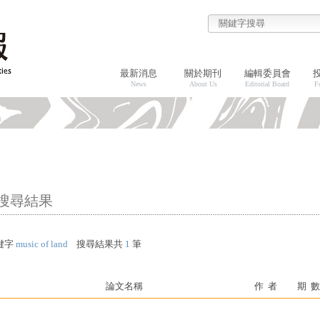
最新消息
關於期刊
編輯委員會
News
About Us
Editorial Board
F
搜尋結果
鍵字
music of land
搜尋結果共
1
筆
論文名稱
作 者
期 數