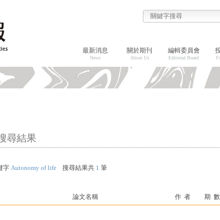
最新消息
關於期刊
編輯委員會
News
About Us
Editorial Board
F
搜尋結果
鍵字
Autonomy of life
搜尋結果共
1
筆
論文名稱
作 者
期 數