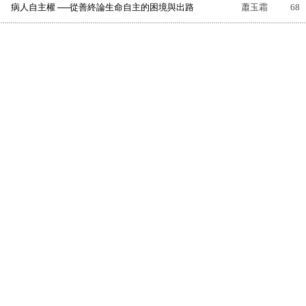
病人自主權 ──從善終論生命自主的困境與出路
蕭玉霜
68