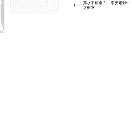
萍水不相逢？— 李安電影中
1
之衝突