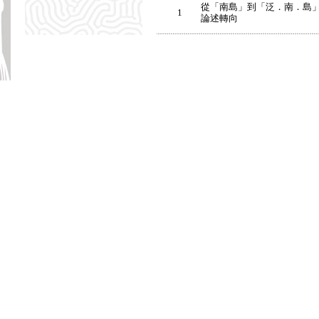
從「南島」到「泛．南．島」
1
論述轉向