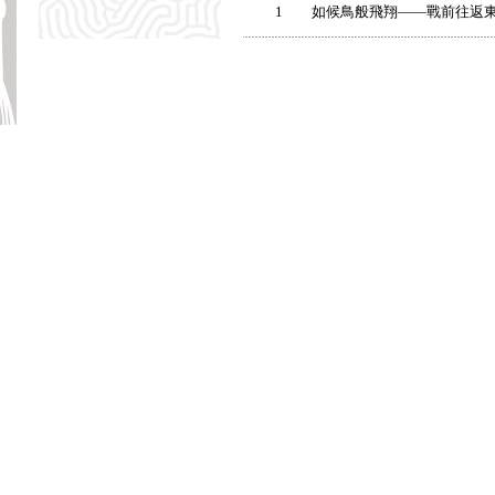
1
如候鳥般飛翔——戰前往返