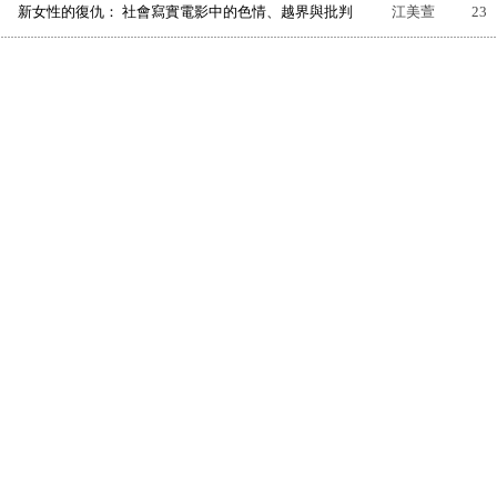
新女性的復仇： 社會寫實電影中的色情、越界與批判
江美萱
23