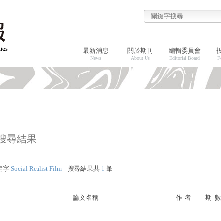
最新消息
關於期刊
編輯委員會
News
About Us
Editorial Board
F
搜尋結果
鍵字
Social Realist Film
搜尋結果共
1
筆
論文名稱
作 者
期 數