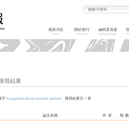
最新消息
關於期刊
編輯委員會
News
About Us
Editorial Board
F
搜尋結果
鍵字
Categorism theory research method
搜尋結果共
1
筆
論文名稱
作 者
期 數