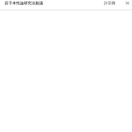
莊子本性論研究法芻議
許宗興
36