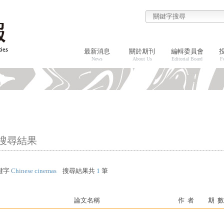
最新消息
關於期刊
編輯委員會
News
About Us
Editorial Board
F
搜尋結果
鍵字
Chinese cinemas
搜尋結果共
1
筆
論文名稱
作 者
期 數