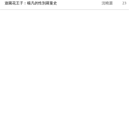
遊園花王子︰楊凡的性別羅曼史
沈曉茵
23